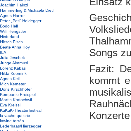
Einsatz 
Joachim Hainzl
Hammerling & Michaela Dietl
Geschic
Agnes Harrer
Peter „Peti“ Heidegger
Volkslie
Bodo Hell
Willi Hengstler
Hinterland
Thalhamm
Hirsch Fisch
Beate Anna Hoy
Songs zu
ILA
Julia Jeschek
Junge Almmusi
Fazit: D
Lorenz Kabas
Hilda Keemink
kommt er
Agnes Keil
Mich Kemeter
musikali
Doris Kirschhofer
Kompanie Freispiel
Martin Kratochwil
Rauhnäc
Eva Kreissl
KuKuK-Theaterfestival
Konzerte
la vache qui crie
lawine torrèn
Lederhaas/Hierzegger