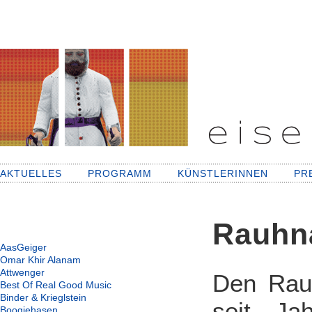
AKTUELLES
PROGRAMM
KÜNSTLERINNEN
PR
Rauhn
AasGeiger
Omar Khir Alanam
Attwenger
Den Rau
Best Of Real Good Music
Binder & Krieglstein
seit Ja
Boogiehasen