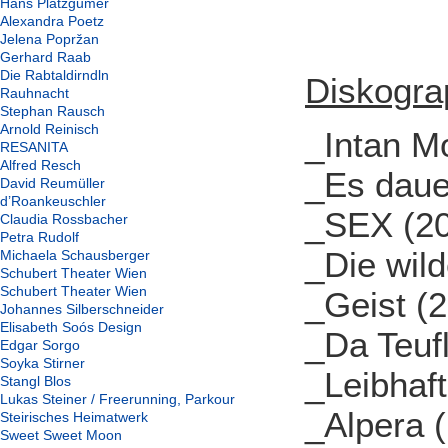
Hans Platzgumer
Alexandra Poetz
Jelena Popržan
Gerhard Raab
Die Rabtaldirndln
Diskogra
Rauhnacht
Stephan Rausch
Arnold Reinisch
_Intan M
RESANITA
Alfred Resch
_Es daue
David Reumüller
d’Roankeuschler
_SEX (2
Claudia Rossbacher
Petra Rudolf
_Die wil
Michaela Schausberger
Schubert Theater Wien
Schubert Theater Wien
_Geist (
Johannes Silberschneider
Elisabeth Soós Design
_Da Teufl
Edgar Sorgo
Soyka Stirner
_Leibhaft
Stangl Blos
Lukas Steiner / Freerunning, Parkour
_Alpera 
Steirisches Heimatwerk
Sweet Sweet Moon