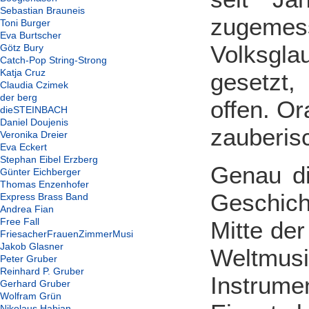
Sebastian Brauneis
zugemess
Toni Burger
Eva Burtscher
Volksglau
Götz Bury
Catch-Pop String-Strong
Katja Cruz
gesetzt
Claudia Czimek
der berg
offen. Or
dieSTEINBACH
Daniel Doujenis
zauberis
Veronika Dreier
Eva Eckert
Stephan Eibel Erzberg
Genau di
Günter Eichberger
Thomas Enzenhofer
Geschich
Express Brass Band
Andrea Fian
Free Fall
Mitte der
FriesacherFrauenZimmerMusi
Jakob Glasner
Weltmusi
Peter Gruber
Reinhard P. Gruber
Instrum
Gerhard Gruber
Wolfram Grün
Nikolaus Habjan