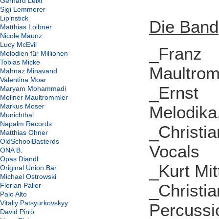
Gerhard Leixl
Sigi Lemmerer
Lip’nstick
Die Band
Matthias Loibner
Nicole Maunz
Lucy McEvil
_Franz 
Melodien für Millionen
Tobias Micke
Maultrom
Mahnaz Minavand
Valentina Moar
_Ernst 
Maryam Mohammadi
Mollner Maultrommler
Markus Moser
Melodika,
Munichthal
Napalm Records
_Christi
Matthias Ohner
OldSchoolBasterds
Vocals
ONA B.
Opas Diandl
_Kurt Mit
Original Union Bar
Michael Ostrowski
_Christ
Florian Palier
Palo Alto
Vitaliy Patsyurkovskyy
Percussi
David Pirrò