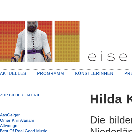
AKTUELLES
PROGRAMM
KÜNSTLERINNEN
PR
Hilda 
ZUR BILDERGALERIE
AasGeiger
Die bilde
Omar Khir Alanam
Attwenger
Niederlä
Best Of Real Good Music