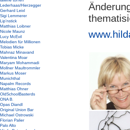
lawine torrèn
Änderun
Lederhaas/Hierzegger
Gerhard Leixl
thematisi
Sigi Lemmerer
Lip’nstick
Matthias Loibner
www.hil
Nicole Maunz
Lucy McEvil
Melodien für Millionen
Tobias Micke
Mahnaz Minavand
Valentina Moar
Maryam Mohammadi
Mollner Maultrommler
Markus Moser
Munichthal
Napalm Records
Matthias Ohner
OldSchoolBasterds
ONA B.
Opas Diandl
Original Union Bar
Michael Ostrowski
Florian Palier
Palo Alto