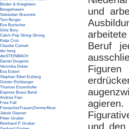
Binder & Krieglstein
und arbe
Boogiehasen
Sebastian Brauneis
Ausbild
Toni Burger
Eva Burtscher
Götz Bury
arbeitet
Catch-Pop String-Strong
Katja Cruz
Beruf j
Claudia Czimek
der berg
ausschli
dieSTEINBACH
Daniel Doujenis
Figure
Veronika Dreier
Eva Eckert
Stephan Eibel Erzberg
erdrüc
Günter Eichberger
Thomas Enzenhofer
augenzw
Express Brass Band
Andrea Fian
agieren
Free Fall
FriesacherFrauenZimmerMusi
Figurati
Jakob Glasner
Peter Gruber
und den 
Reinhard P. Gruber
Gerhard Gruber