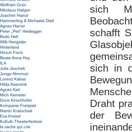
Wolfram Grün
sich M
Nikolaus Habjan
Joachim Hainzl
Beobacht
Hammerling & Michaela Dietl
Agnes Harrer
schafft 
Peter „Peti“ Heidegger
Bodo Hell
Glasob
Willi Hengstler
Hinterland
Hirsch Fisch
gemeins
Beate Anna Hoy
ILA
sich in 
Julia Jeschek
Junge Almmusi
Beweg
Lorenz Kabas
Hilda Keemink
Menschen
Agnes Keil
Mich Kemeter
Draht pra
Doris Kirschhofer
Kompanie Freispiel
Martin Kratochwil
der Bew
Eva Kreissl
KuKuK-Theaterfestival
ineinand
la vache qui crie