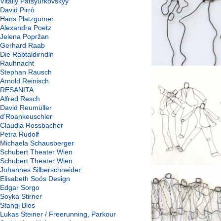
Vitaliy Patsyurkovskyy
David Pirrò
Hans Platzgumer
Alexandra Poetz
Jelena Popržan
Gerhard Raab
Die Rabtaldirndln
Rauhnacht
Stephan Rausch
Arnold Reinisch
RESANITA
Alfred Resch
David Reumüller
d’Roankeuschler
Claudia Rossbacher
Petra Rudolf
Michaela Schausberger
Schubert Theater Wien
Schubert Theater Wien
Johannes Silberschneider
Elisabeth Soós Design
Edgar Sorgo
Soyka Stirner
Stangl Blos
Lukas Steiner / Freerunning, Parkour