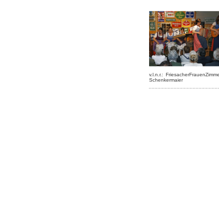
v.l.n.r.: FriesacherFrauenZim
Schenkermaier