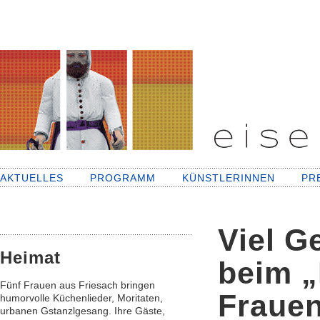
AKTUELLES
PROGRAMM
KÜNSTLERINNEN
PR
Viel G
Heimat
beim „
Fünf Frauen aus Friesach bringen
Fraue
humorvolle Küchenlieder, Moritaten,
urbanen Gstanzlgesang. Ihre Gäste,