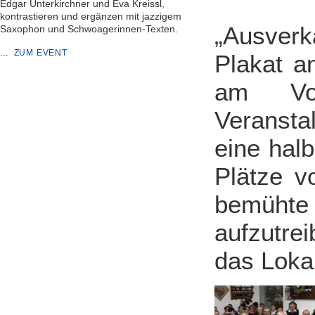
Edgar Unterkirchner und Eva Kreissl,
kontrastieren und ergänzen mit jazzigem
„Ausverk
Saxophon und Schwoagerinnen-Texten.
...
ZUM EVENT
Plakat a
am Vor
Veransta
eine hal
Plätze 
bemühte 
aufzutre
das Lokal