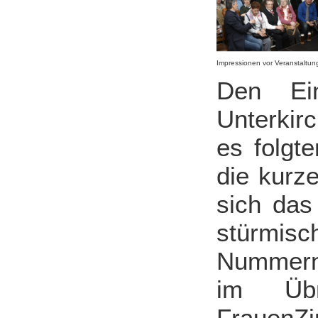
Impressionen vor Veranstaltun
Den Ein
Unterkir
es folgt
die kurze
sich das
stürmis
Nummern 
im Übr
Fraue