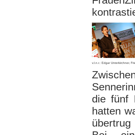
kontrasti
v.l.n.r.: Edgar Unterkirchner, 
Zwische
Senneri
die fünf
hatten w
übertrug
Bei ei