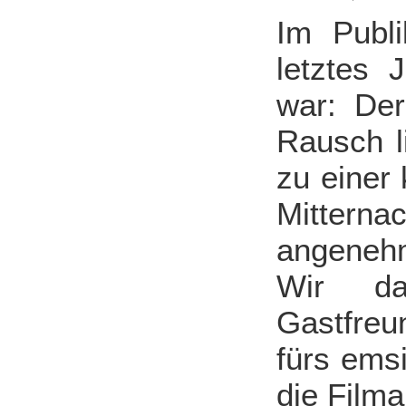
Im Publ
letztes 
war: Der
Rausch l
zu einer
Mitternac
angenehm
Wir da
Gastfreu
fürs ems
die Film