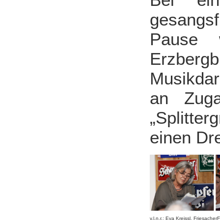
gesangsf
Pause 
Erzber
Musikdar
an Zugab
„Splitte
einen Dr
v.l.n.r.: Eva Kreissl, Friesach