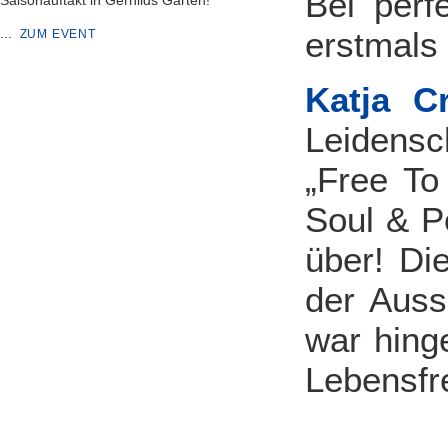
Bei perf
Saisonauftakt in Gerhilds Garten!
...
erstmals 
ZUM EVENT
Katja C
Leidensc
„Free To
Soul & P
über! Di
der Auss
war hing
Lebensfre