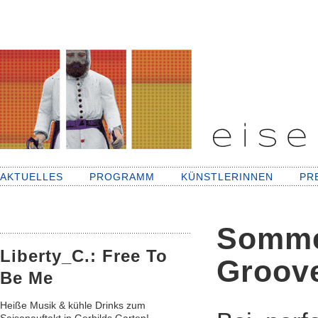
AKTUELLES
PROGRAMM
KÜNSTLERINNEN
PR
Sommer
Liberty_C.: Free To
Groov
Be Me
Heiße Musik & kühle Drinks zum