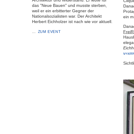
Architektur und Widerstand: Er lebte für
Cliqu
das "Neue Bauen" und musste sterben,
Danac
weil er ein erbitterter Gegner der
Prota
Nationalsozialisten war. Der Architekt
ein m
Herbert Eichholzer ist nach wie vor aktuell.
Danac
...
Frei
ZUM EVENT
Haus
elega
Eichh
v=xm
Sicht