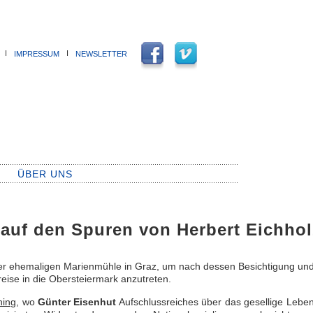
Ι
Ι
IMPRESSUM
NEWSLETTER
ÜBER UNS
uf den Spuren von Herbert Eichhol
r ehemaligen Marienmühle in Graz, um nach dessen Besichtigung und
eise in die Obersteiermark anzutreten.
ning
, wo
Günter Eisenhut
Aufschlussreiches über das gesellige Leben