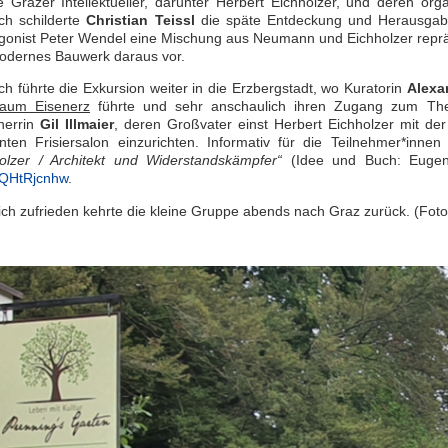
e Grazer Intellektueller, darunter Herbert Eichholzer, und deren or
h schilderte
Christian Teissl
die späte Entdeckung und Herausgab
gonist Peter Wendel eine Mischung aus Neumann und Eichholzer repräs
odernes Bauwerk daraus vor.
h führte die Exkursion weiter in die Erzbergstadt, wo Kuratorin
Alexa
Raum Eisenerz
führte und sehr anschaulich ihren Zugang zum The
herrin
Gil Illmaier
, deren Großvater einst Herbert Eichholzer mit d
nten Frisiersalon einzurichten. Informativ für die Teilnehmer*in
olzer / Architekt und Widerstandskämpfer“
(Idee und Buch: Eugen
QHtRjcnhw
.
lich zufrieden kehrte die kleine Gruppe abends nach Graz zurück. (Fot