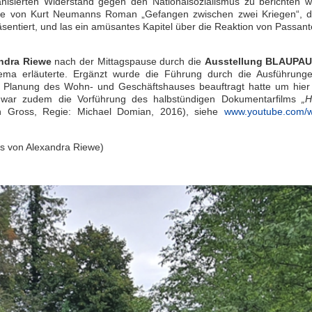
ganisierten Widerstand gegen den Nationalsozialismus zu berichten w
e von Kurt Neumanns Roman „Gefangen zwischen zwei Kriegen“, 
entiert, und las ein amüsantes Kapitel über die Reaktion von Passant
ndra Riewe
nach der Mittagspause durch die
Ausstellung BLAUPA
ma erläuterte. Ergänzt wurde die Führung durch die Ausführung
er Planung des Wohn- und Geschäftshauses beauftragt hatte um hier
nen war zudem die Vorführung des halbstündigen Dokumentarfilms
„H
 Gross, Regie: Michael Domian, 2016), siehe
www.youtube.com/
os von Alexandra Riewe)