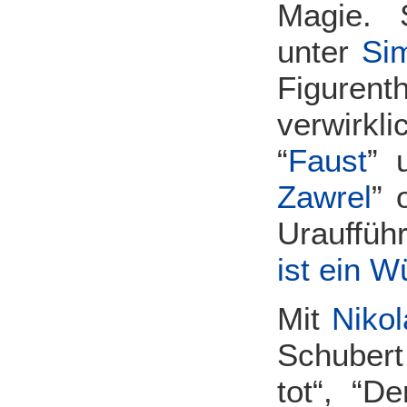
Magie. 
unter
Si
Figuren
verwirkl
“
Faust
” 
Zawrel
” 
Urauffüh
ist ein W
Mit
Niko
Schubert
tot“, “D