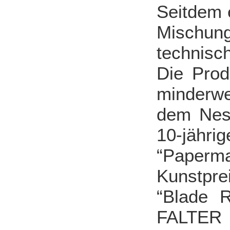
Seitdem e
Mischun
technisc
Die Prod
minderwe
dem Nest
10-jähri
“Paperma
Kunstpre
“Blade 
FALTER 