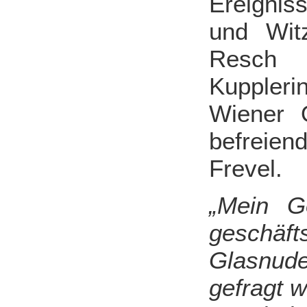
Ereignis
und Wit
Resch v
Kuppleri
Wiener O
befreie
Frevel.
„Mein Go
geschäf
Glasnude
gefragt w