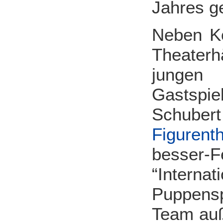
Jahres g
Neben Ko
Theaterh
jungen 
Gastspi
Schub
Figurenth
besser-
“Intern
Puppensp
Team auß