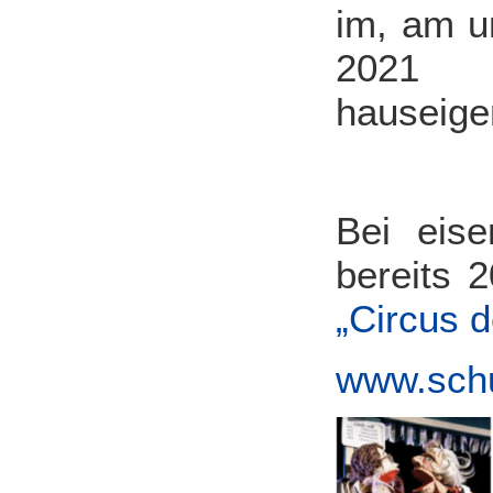
im, am u
2021
hauseig
Bei eis
bereits 
„Circus 
www.schu