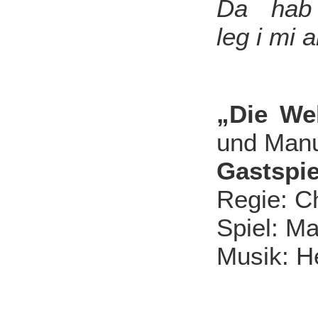
Da hab 
leg i mi 
„Die Wel
und Manu
Gastspie
Regie: C
Spiel: M
Musik: He