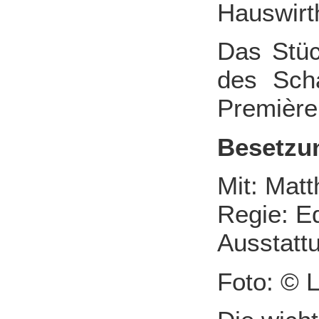
Hauswirt
Das Stüc
des Scha
Première
Besetzu
Mit: Mat
Regie: E
Ausstatt
Foto: © 