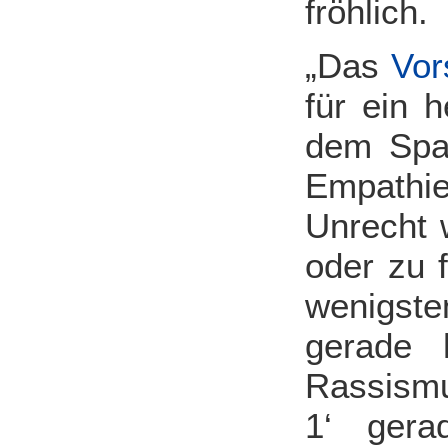
fröhlich.
„Das
Vor
für ein 
dem Span
Empathie
Unrecht 
oder zu 
wenigst
gerade 
Rassismu
1‘ gera