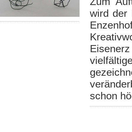
Zum Auf
wird der
Enzenh
Kreativ
Eisener
vielfälti
gezeich
veränder
schon hö