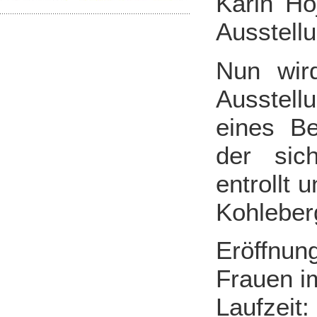
Karin Ho
Ausstell
Nun wir
Ausstell
eines Be
der sic
entrollt 
Kohleber
Eröffn
Frauen i
Laufzeit: