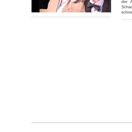
der 
Schau
schne