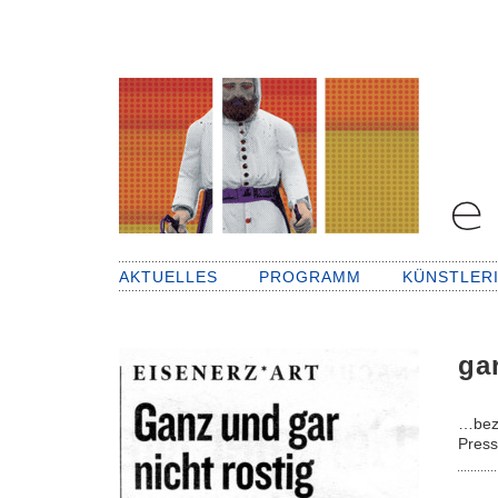
AKTUELLES
PROGRAMM
KÜNSTLER
ga
…beze
Press