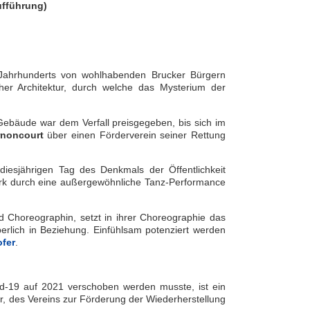
ufführung)
. Jahrhunderts von wohlhabenden Brucker Bürgern
her Architektur, durch welche das Mysterium der
ebäude war dem Verfall preisgegeben, bis sich im
rnoncourt
über einen Förderverein seiner Rettung
diesjährigen Tag des Denkmals der Öffentlichkeit
erk durch eine außergewöhnliche Tanz-Performance
 Choreographin, setzt in ihrer Choreographie das
rperlich in Beziehung. Einfühlsam potenziert werden
ofer
.
d-19 auf 2021 verschoben werden musste, ist ein
 des Vereins zur Förderung der Wiederherstellung