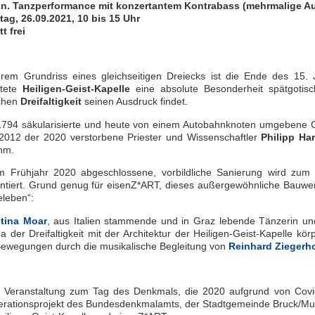
in. Tanzperformance mit konzertantem Kontrabass (mehrmalige A
ag, 26.09.2021, 10 bis 15 Uhr
tt frei
hrem Grundriss eines gleichseitigen Dreiecks ist die Ende des 15
htete
Heiligen-Geist-Kapelle
eine absolute Besonderheit spätgotisc
ichen
Dreifaltigkeit
seinen Ausdruck findet.
794 säkularisierte und heute von einem Autobahnknoten umgebene G
2012 der 2020 verstorbene Priester und Wissenschaftler
Philipp Ha
hm.
m Frühjahr 2020 abgeschlossene, vorbildliche Sanierung wird zum 
ntiert. Grund genug für eisenZ*ART, dieses außergewöhnliche Bauw
eleben“:
ntina Moar
, aus Italien stammende und in Graz lebende Tänzerin und
 der Dreifaltigkeit mit der Architektur der Heiligen-Geist-Kapelle kö
Bewegungen durch die musikalische Begleitung von
Reinhard Ziegerh
 Veranstaltung zum Tag des Denkmals, die 2020 aufgrund von Covi
rationsprojekt des Bundesdenkmalamts, der Stadtgemeinde Bruck/Mur,