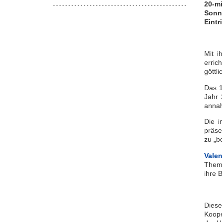
20-m
Sonnt
Eintri
Mit i
erric
göttl
Das 1
Jahr 
anna
Die i
präse
zu „b
Vale
Thema
ihre 
Diese
Koope