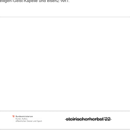
eiligen-Geist-Kapelle und eisenZ*ART.