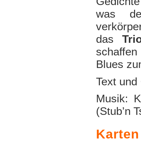
Gedichte
was der
verkörpe
das
Tri
schaffen
Blues zu
Text und
Musik: K
(Stub’n 
Karten 