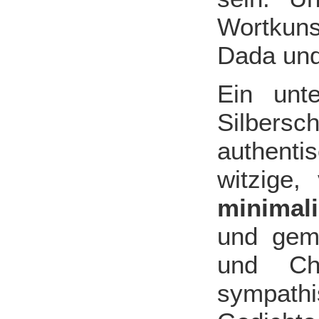
Wortkuns
Dada und
Ein unt
Silber
authent
witzige
minima
und gem
und Ch
sympath