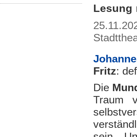
Lesung 
25.11.20
Stadtthe
Johanne
Fritz
: de
Die
Mund
Traum v
selbstv
verständl
sein. Un