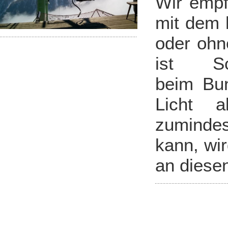
Wir empf
mit dem h
oder ohn
ist S
beim Bun
Licht a
zuminde
kann, wir
an diese