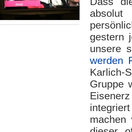
Dass di
absolu
persönli
gestern 
unsere s
werden 
Karlich
Gruppe 
Eisenerz
integrie
machen 
dieser o