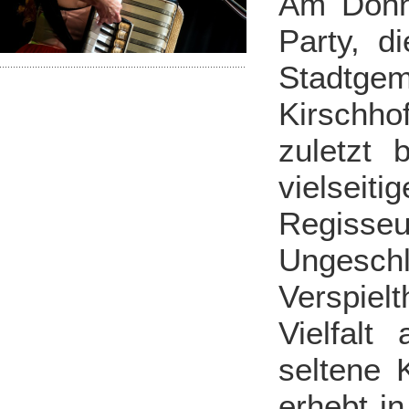
Am Donne
Party, d
Stadtgem
Kirschho
zuletzt 
vielseiti
Regisseur
Ungeschli
Verspiel
Vielfalt
seltene 
erhebt i