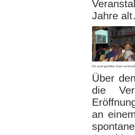
Veranst
Jahre al
Ein prall gefüllter Saal verdeu
Über den
die Ver
Eröffnun
an einem
sponta