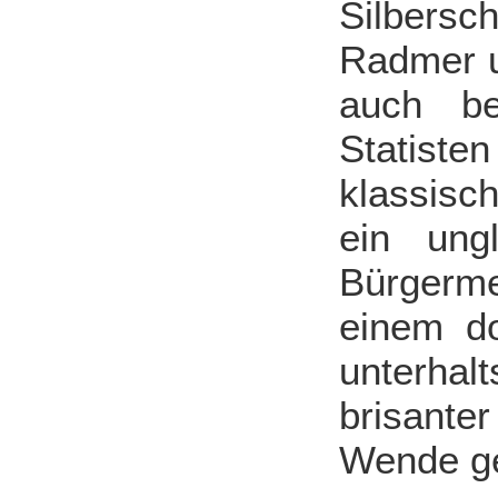
Silbers
Radmer u
auch 
Statiste
klassisc
ein ungl
Bürgerm
einem do
unterha
brisante
Wende ge