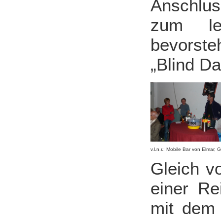
Anschlus
zum le
bevorst
„Blind D
v.l.n.r.: Mobile Bar von Elmar, 
Gleich v
einer Re
mit dem 