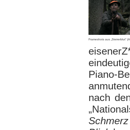
Frameshots aus „Steirerblut“ (A
eisener
eindeuti
Piano-Be
anmuten
nach den 
„Nationa
Schmerz