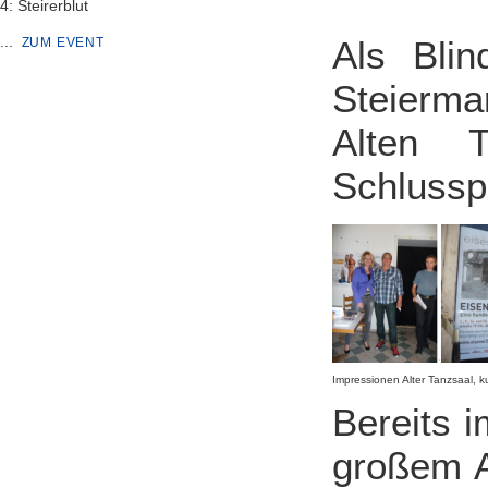
4: Steirerblut
...
Als Blin
ZUM EVENT
Steierma
Alten 
Schlusspu
Impressionen Alter Tanzsaal, k
Bereits 
großem A