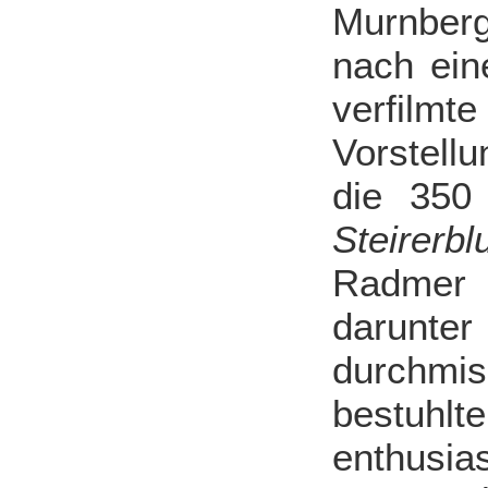
Murnber
nach ein
verfilmt
Vorstell
die 350
Steirerbl
Radmer 
darunte
durchmisc
bestuh
enthusi