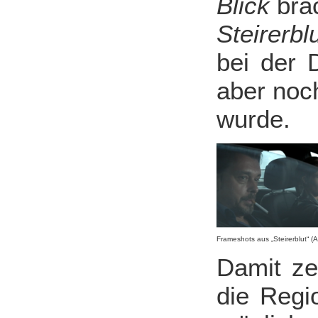
Blick
bra
Steirerbl
bei der 
aber noch
wurde.
Frameshots aus „Steirerblut“ (A
Damit ze
die Regi