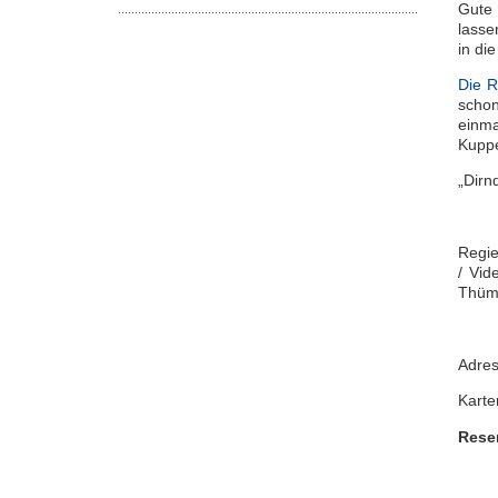
Gute 
lasse
in di
Die R
schon
einma
Kuppe
„Dirn
Regie
/ Vid
Thümm
Adres
Karte
Rese