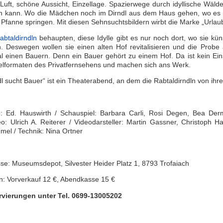
Luft, schöne Aussicht, Einzellage. Spazierwege durch idyllische Wäl
n kann. Wo die Mädchen noch im Dirndl aus dem Haus gehen, wo es na
e Pfanne springen. Mit diesen Sehnsuchtsbildern wirbt die Marke „Urla
abtaldirndln
behaupten, diese Idylle gibt es nur noch dort, wo sie kü
. Deswegen wollen sie einen alten Hof revitalisieren und die Probe
l einen Bauern. Denn ein Bauer gehört zu einem Hof. Da ist kein Eins
lformaten des Privatfernsehens und machen sich ans Werk.
dl sucht Bauer“ ist ein Theaterabend, an dem die Rabtaldirndln von ih
: Ed. Hauswirth / Schauspiel: Barbara Carli, Rosi Degen, Bea De
eo: Ulrich A. Reiterer / Videodarsteller: Martin Gassner, Christoph H
el / Technik: Nina Ortner
se: Museumsdepot, Silvester Heider Platz 1, 8793 Trofaiach
n: Vorverkauf 12 €, Abendkasse 15 €
rvierungen unter Tel. 0699-13005202