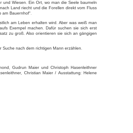
der und Wiesen. Ein Ort, wo man die Seele baumeln
ch Land riecht und die Forellen direkt vom Fluss
ub am Bauernhof“.
nstlich am Leben erhalten wird. Aber was weiß man
 aufs Exempel machen. Dafür suchen sie sich erst
atz zu groß. Also orientieren sie sich an gängigen
rer Suche nach dem richtigen Mann erzählen.
rmond, Gudrun Maier und Christoph Hasenleithner
asenleithner, Christian Maier / Ausstattung: Helene