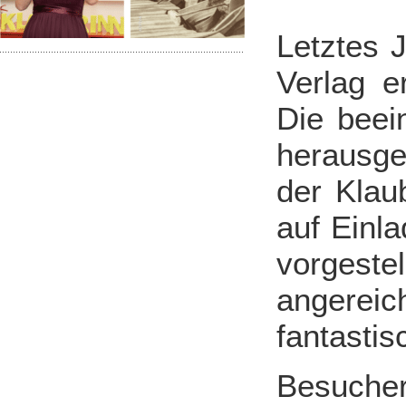
Letztes 
Verlag 
Die beei
herausge
der Klau
auf Einl
vorgest
angerei
fantastis
Besucher