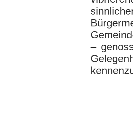
sinnlic
Bürgerm
Gemeinde
– genoss
Gelege
kennenzu