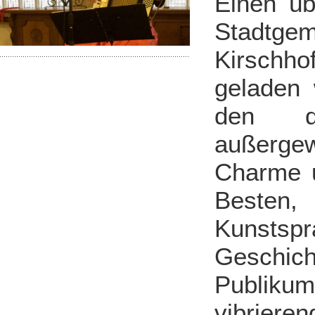
Einen üb
Stadtge
Kirschho
geladen 
den de
außerge
Charme u
Besten,
Kunsts
Geschich
Publikum
vibrier