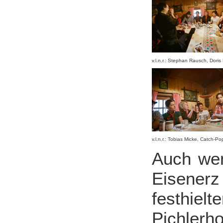
v.l.n.r.: Stephan Rausch, Doris 
v.l.n.r.: Tobias Micke, Catch-P
Auch wen
Eisene
festhiel
Pichlerh