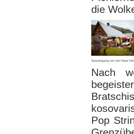
die Wolk
Spaziergang von der Haas Hütt
Nach we
begeis
Bratsch
kosovari
Pop Stri
Grenzübe