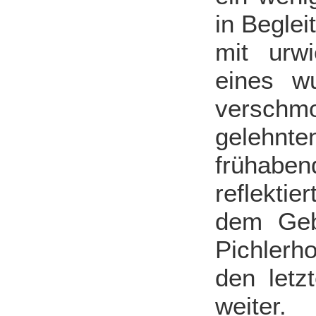
in Beglei
mit urw
eines wu
verschmo
gelehnt
frühaben
reflekti
dem Geb
Pichlerh
den letz
weiter.