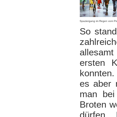
Spaziergang im Regen vom Pich
So stand
zahlreic
allesam
ersten K
konnten.
es aber 
man bei 
Broten w
dürfen.