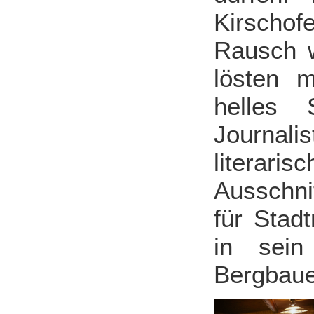
Kirschof
Rausch 
lösten m
helles 
Journal
literari
Ausschni
für Stad
in sein
Bergbauer