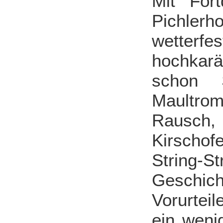
Mit For
Pichlerh
wetterfes
hochkarä
schon 
Maultrom
Rausch, 
Kirschof
String-
Geschich
Vorurteil
ein weni