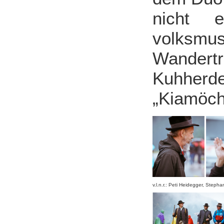
nicht 
volksm
Wandert
Kuhherd
„Kiamöch
v.l.n.r.: Peti Heidegger, Step