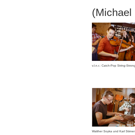
(Michael 
v.l.n.r.: Catch-Pop String-Str
Walther Soyka und Karl Stirner