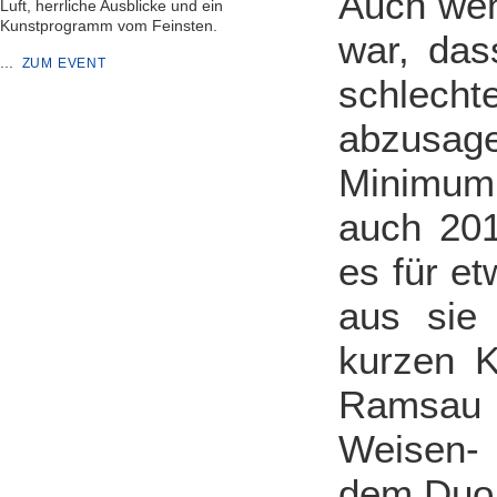
Auch wen
Luft, herrliche Ausblicke und ein
Kunstprogramm vom Feinsten.
war, dass
...
ZUM EVENT
schlech
abzusag
Minimum 
auch 201
es für e
aus sie
kurzen K
Ramsau 
Weisen- 
dem Duo S