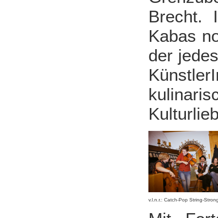
Brecht.
Kabas noc
der jede
Künstler
kulinaris
Kulturlie
v.l.n.r.: Catch-Pop String-Stron