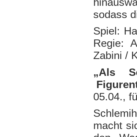
hinauswa
sodass d
Spiel: Ha
Regie: A
Zabini /
„Als S
Figuren
05.04., f
Schlemih
macht si