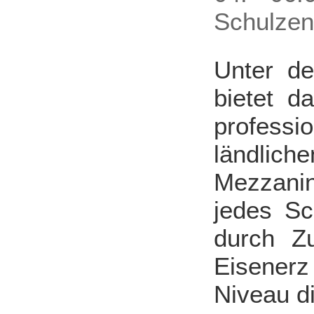
Schulzen
Unter de
bietet da
professi
ländli
Mezzanin
jedes Sc
durch Z
Eisenerz
Niveau d