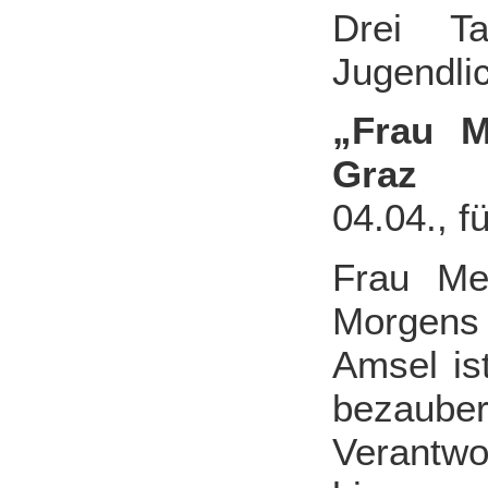
Drei T
Jugendli
„Frau M
Graz
04.04., f
Frau Me
Morgens 
Amsel is
bezauber
Verantw