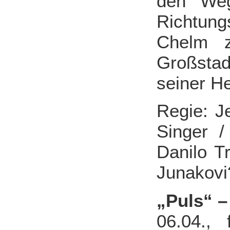
den Weg
Richtung
Chelm z
Großstadt
seiner H
Regie: J
Singer /
Danilo Tr
Junakovi
„Puls“ –
06.04.,