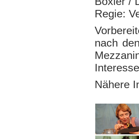
Boxler / 
Regie: V
Vorbere
nach den
Mezzani
Interess
Nähere I