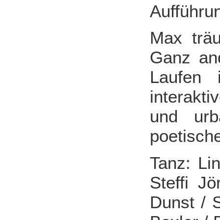
Aufführu
Max trä
Ganz and
Laufen 
interakt
und ur
poetische
Tanz: Li
Steffi J
Dunst / 